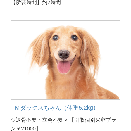
【所要時間】約2時間
Ｍダックスちゃん（体重5.2kg）
♢返骨不要・立会不要 » 【引取個別火葬プラ
ン￥21000】