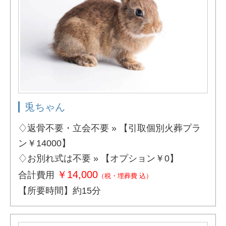
兎ちゃん
♢返骨不要・立会不要 » 【引取個別火葬プラ
ン￥14000】
♢お別れ式は不要 » 【オプション￥0】
￥14,000
合計費用
（税・埋葬費 込）
【所要時間】約15分