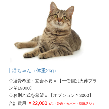
猫ちゃん（体重2kg）
♢返骨希望・立会不要 » 【一任個別火葬プラ
ン￥19000】
♢お別れ式を希望 » 【オプション￥3000】
￥22,000
合計費用
（税・骨壺・カバー・副葬品 込）