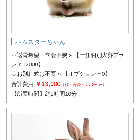
ハムスターちゃん
♢返骨希望・立会不要 » 【一任個別火葬プラ
ン￥13000】
♢お別れ式は不要 » 【オプション￥0】
￥13,000
合計費用
（税・骨壺・カバー 込）
【所要時間】約1時間10分