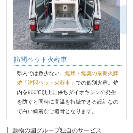
訪問ペット火葬車
県内では数少ない、
無煙・無臭の最新火葬
炉「訪問ペット火葬車」
での個別火葬。炉
内を800℃以上に保ちダイオキシンの発生
を防ぐと同時に高温を持続できる設計なの
で白い綺麗なご遺骨となります。
動物の園グループ独自のサービス