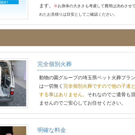
ざいます
ます。
※
お身体の大きさも考慮して費用は決めさせ
家用車や
れたお見積りは目安としてご確認ください。
移動をお
す。
完全個別火葬
動物の園グループの埼玉県ペット火葬プラ
は一切無く
完全個別火葬ですので他の子達
する事はありません。
それなのでご遺骨も
ませんのでご安心してお任せください。
明確な料金