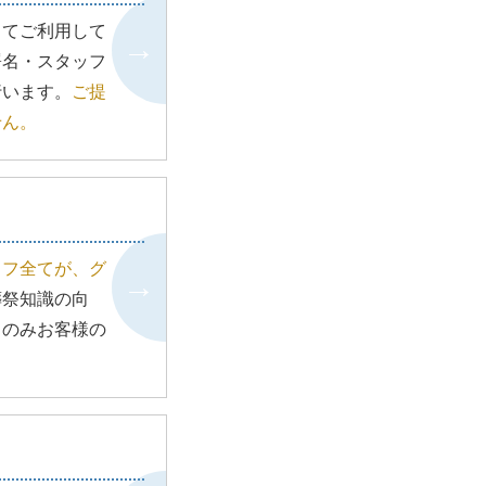
師町｜柳町｜八幡｜山田町｜
横沼｜四日市場
してご利用して
坂戸市は上記地域のペット火
署名・スタッフ
葬とペット葬儀を365日年中
行います。
ご提
無休でご対応致します。
せん。
ッフ全てが、グ
葬祭知識の向
フのみお客様の