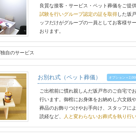
良質な接客・サービス・ペット葬儀をご提
試験を行いグループ認定の証を取得
した坂
ッフだけがグループの一員としてお客様サ
おります。
プ独自のサービス
お別れ式（ペット葬儀）
オプション＋2,00
ご出棺前に慣れ親しんだ坂戸市のご自宅で
行います。御棺にお身体をお納めし六文銭
葬品のお飾りつけやお手向け、スタッフに
読経など、
人と変わらないお葬式を執り行