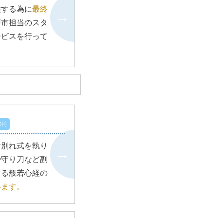
供する為に
最終
戸市担当のスタ
ービスを行って
0円
お別れ式を執り
や守り刀など副
よる般若心経の
います。