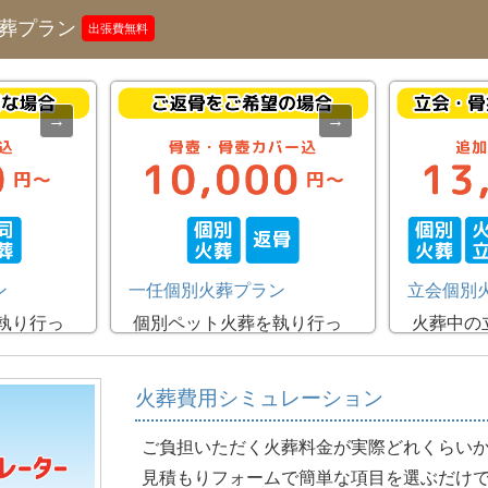
火葬プラン
出張費無料
ン
一任個別火葬プラン
立会個別
執り行っ
個別ペット火葬を執り行っ
火葬中の
ループが
た後、スタッフの手でご遺
拾いをし
同墓地に
骨を収骨させて頂き、骨壺
す。収骨
火葬費用シミュレーション
葬するプ
にご遺骨をお納めし骨壺カ
葬かお選
後はお参
バーにお入れした状態でご
※
ご自宅
ご負担いただく火葬料金が実際どれくらい
。
自宅にお届けいたします。
い場合に
見積もりフォームで簡単な項目を選ぶだけ