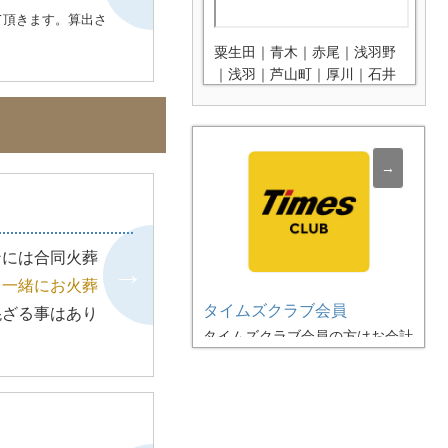
ので、その際は自
て頂きます。算出さ
タクシーなどでご
粟生田｜青木｜赤尾｜浅羽野
願いしておりま
｜浅羽｜芦山町｜厚川｜石井
｜伊豆の山町｜泉町｜今西｜
欠ノ上｜片柳新田｜片柳｜金
田｜鎌倉町｜上吉田｜萱方｜
北浅羽｜北大塚｜北峰｜けや
き台｜紺屋｜小沼｜小山｜栄
｜坂戸｜沢木｜三光町｜島田
｜清水町｜成願寺｜新ケ谷｜
末広町｜関間｜善能寺｜竹之
ンには合同火葬
内｜多和目｜千代田｜塚越｜
と一緒にお火葬
塚崎｜鶴舞｜戸口｜戸宮｜長
タイムズクラブ会員
混ざる事はあり
岡｜中小坂｜中里｜仲町｜中
タイムズクラブ会員の方はお会計
富町｜新堀｜西インター｜西
時にタイムズクラブ会員証をご提
坂戸｜にっさい花みず木｜花
示いただくとお火葬料金の割引が
影町｜東坂戸｜東和田｜日の
ございます。
※
詳しくは「タイム
出町｜堀込｜本町｜溝端町｜
ズクラブ会員割引」をご覧くださ
緑町｜南町｜元町｜森戸｜薬
い。