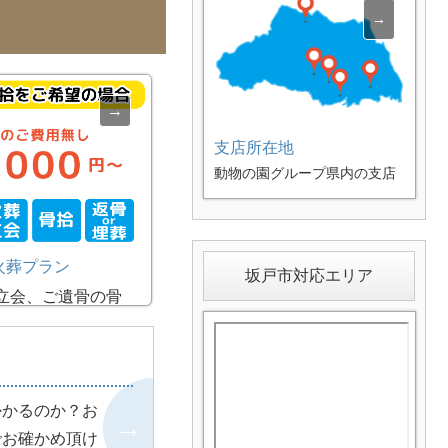
支店所在地
動物の園グループ県内の支店
ご案内。各支店スタッフが迅
速にペットちゃんをお迎えに
伺います。
火葬プラン
坂戸市対応エリア
立会、ご遺骨の骨
て頂けるプランで
後は返骨か合同埋
びいただけます。
でのお火葬が難し
かかるのか？お
は移動する事がご
でお確かめ頂け