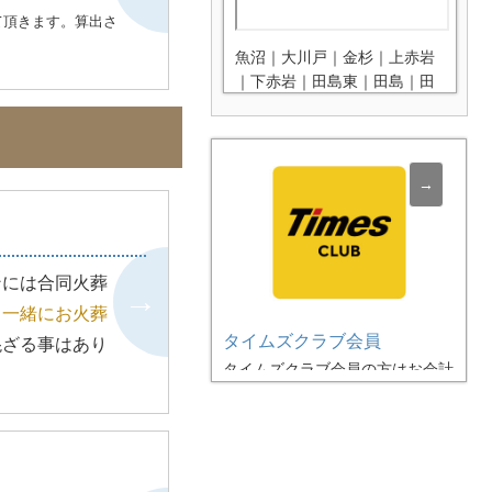
ので、その際は自
て頂きます。算出さ
タクシーなどでご
魚沼｜大川戸｜金杉｜上赤岩
願いしておりま
｜下赤岩｜田島東｜田島｜田
中｜築比地｜松葉｜松伏｜ゆ
めみ野｜ゆめみ野東
松伏町は上記地域のペット火
葬とペット葬儀を365日年中
無休でご対応致します。
ンには合同火葬
と一緒にお火葬
タイムズクラブ会員
混ざる事はあり
タイムズクラブ会員の方はお会計
時にタイムズクラブ会員証をご提
示いただくとお火葬料金の割引が
ございます。
※
詳しくは「タイム
ズクラブ会員割引」をご覧くださ
い。