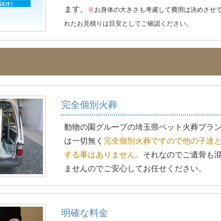
ざいます
ます。
※
お身体の大きさも考慮して費用は決めさせ
家用車や
れたお見積りは目安としてご確認ください。
移動をお
す。
完全個別火葬
動物の園グループの埼玉県ペット火葬プラ
は一切無く
完全個別火葬ですので他の子達
する事はありません。
それなのでご遺骨も
ませんのでご安心してお任せください。
明確な料金