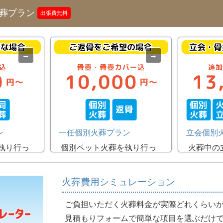
火葬プラン
出張費無料
ン
一任個別火葬プラン
立会個別
執り行っ
個別ペット火葬を執り行っ
火葬中の
ループが
た後、スタッフの手でご遺
拾いをし
同墓地に
骨を収骨させて頂き、骨壺
す。収骨
火葬費用シミュレーション
葬するプ
にご遺骨をお納めし骨壺カ
葬かお選
後はお参
バーにお入れした状態でご
※
ご自宅
ご負担いただく火葬料金が実際どれくらい
。
自宅にお届けいたします。
い場合に
見積もりフォームで簡単な項目を選ぶだけ