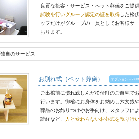
良質な接客・サービス・ペット葬儀をご提
試験を行いグループ認定の証を取得
した松
ッフだけがグループの一員としてお客様サ
おります。
プ独自のサービス
お別れ式（ペット葬儀）
オプション＋2,00
ご出棺前に慣れ親しんだ松伏町のご自宅で
行います。御棺にお身体をお納めし六文銭
葬品のお飾りつけやお手向け、スタッフに
読経など、
人と変わらないお葬式を執り行