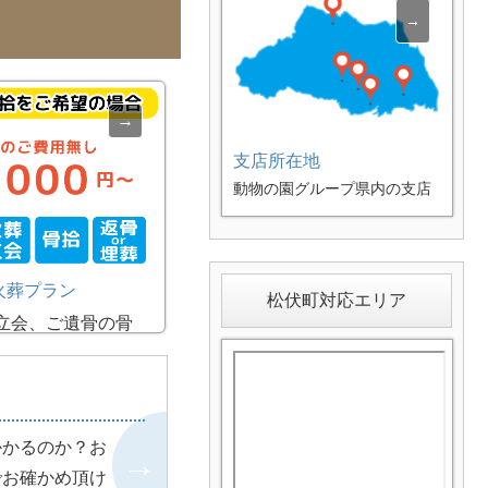
支店所在地
動物の園グループ県内の支店
ご案内。各支店スタッフが迅
速にペットちゃんをお迎えに
伺います。
火葬プラン
松伏町対応エリア
立会、ご遺骨の骨
て頂けるプランで
後は返骨か合同埋
びいただけます。
でのお火葬が難し
かかるのか？お
は移動する事がご
でお確かめ頂け