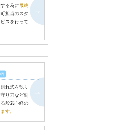
供する為に
最終
伏町担当のスタ
ービスを行って
0円
お別れ式を執り
や守り刀など副
よる般若心経の
います。