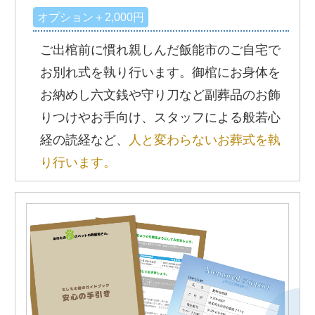
オプション＋2,000円
ご出棺前に慣れ親しんだ飯能市のご自宅で
お別れ式を執り行います。御棺にお身体を
お納めし六文銭や守り刀など副葬品のお飾
りつけやお手向け、スタッフによる般若心
経の読経など、
人と変わらないお葬式を執
り行います。