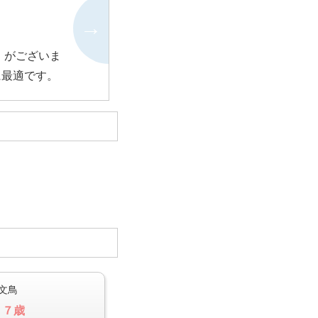
」がございま
に最適です。
文鳥
 ７歳