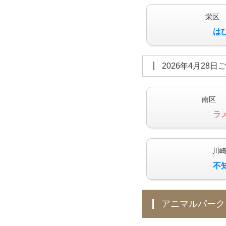
栄区
は
2026年4月28日
南区 
ラ
川
不
アニマルパーク