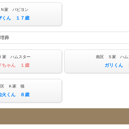
 Ｎ家 パピヨン
ぴくん １７歳
ご埋葬
Ｉ家 ハムスター
南区 Ｓ家 ハム
メちゃん １歳
ガリくん 
崎区 Ｋ家 猫
知火くん ８歳