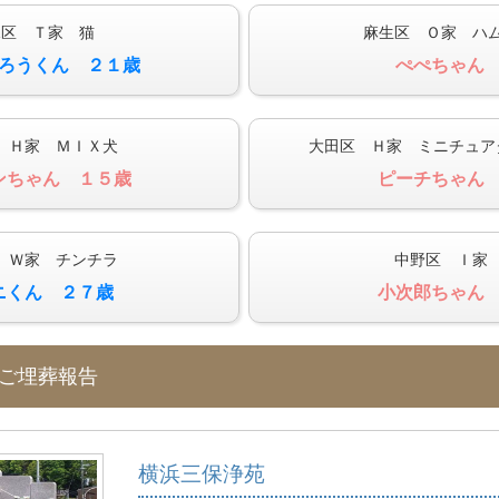
見区 Ｔ家 猫
麻生区 Ｏ家 ハ
ろうくん ２１歳
ぺぺちゃん
 Ｈ家 ＭＩＸ犬
大田区 Ｈ家 ミニチュア
ンちゃん １５歳
ピーチちゃん
 Ｗ家 チンチラ
中野区 Ｉ家
ニくん ２７歳
小次郎ちゃん
のご埋葬報告
横浜三保浄苑