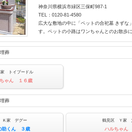
神奈川県横浜市緑区三保町987-1
TEL：0120-81-4580
広大な敷地の中に「ペットの合祀墓 きずな
す。ペットの小路はワンちゃんとのお散歩
ご埋葬
Ｏ家 トイプードル
ちゃん １６歳
ご埋葬
 Ｋ家 デグー
鶴見区 Ｙ家 
の助くん ３歳
ハルちゃん