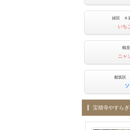
緑区 Ｋ
いち
鶴
ニャ
都筑区
ソ
宝積寺やすら