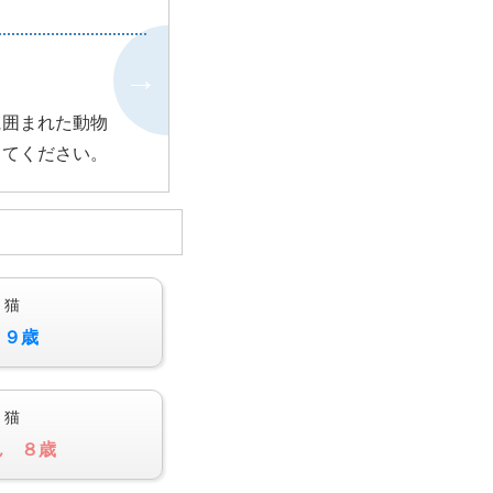
に囲まれた動物
ってください。
 猫
１９歳
 猫
ん ８歳