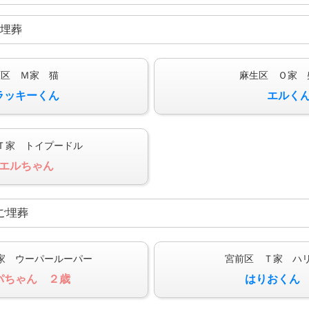
ご埋葬
原区 Ｍ家 猫
麻生区 Ｏ家 
ラッキーくん
エルく
Ｔ家 トイプードル
エルちゃん
日ご埋葬
家 ウーパールーパー
宮前区 Ｔ家 ハ
パちゃん ２歳
はりおくん