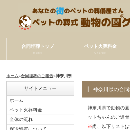
合同埋葬トップ
ペット火葬料金
Home
Charge
ホーム
»
合同埋葬のご報告
»
神奈川県
サイトメニュー
神奈川県の合
ホーム
神奈川県で動物の園
ペット火葬料金
ットちゃんのご遺骨
全体の流れ
※
尚、以下リストは
保冷処置について