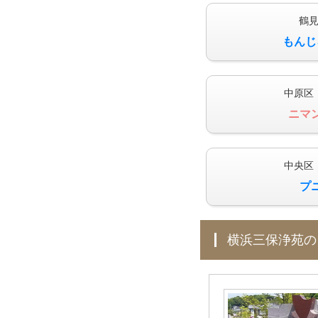
鶴
もんじ
中原区
ニマ
中央区
プ
横浜三保浄苑