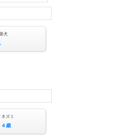
柴犬
ん
リネズミ
 ４歳