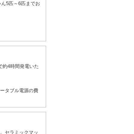
ゃん5匹～6匹までお
で約4時間発電いた
ポータブル電源の費
す。セラミックマッ