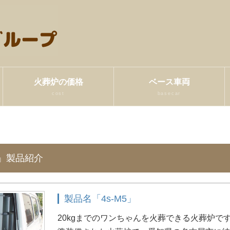
火葬炉の価格
ベース車両
cost
basecar
M5」製品紹介
製品名「4s-M5」
20kgまでのワンちゃんを火葬できる火葬炉で