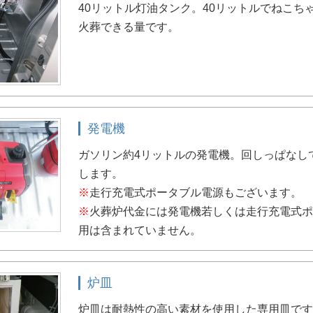
40リットル灯油タンク。40リットルでねこち
火葬できる量です。
発電機
ガソリン約4リットルの発電機。回しっぱなし
します。
※
走行充電式ポータブル電源もございます。
※
火葬炉代金には発電機若しくは走行充電式
用は含まれていません。
炉皿
炉皿は耐熱性の高い素材を使用した専用皿で