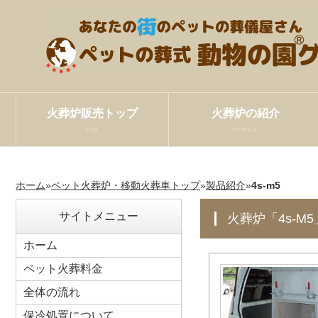
火葬炉販売トップ
火葬炉の紹介
top
lineup
ホーム
»
ペット火葬炉・移動火葬車トップ
»
製品紹介
»
4s-m5
サイトメニュー
火葬炉「4s-
ホーム
ペット火葬料金
全体の流れ
保冷処置について