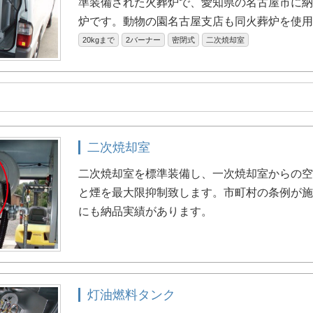
準装備された火葬炉で、愛知県の名古屋市に
炉です。動物の園名古屋支店も同火葬炉を使
20kgまで
2バーナー
密閉式
二次焼却室
二次焼却室
二次焼却室を標準装備し、一次焼却室からの
と煙を最大限抑制致します。市町村の条例が
にも納品実績があります。
灯油燃料タンク