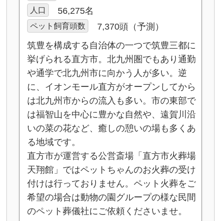
人口
56,275名
ペット飼育頭数
7,370頭（予測）
筑豊を構成する自治体の一つで筑豊三都に
挙げられる直方市。北九州圏でもあり通勤
や通学で北九州市に向かう人が多い。逆
に、イオンモール直方がオープンしてから
は北九州市からの流入も多い。市の東部で
は福智山を中心に豊かな自然や、遠賀川沿
いの菜の花など、癒しの憩いの場も多くあ
る地域です。
直方市が運営する公営斎場「直方市火葬場
天翔館」ではペットちゃんのお火葬の受け
付けは行っておりません。ペット火葬をご
希望の場合は動物の園グループの様な民間
のペット葬儀社にご依頼くださいませ。