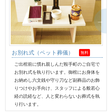
お別れ式（ペット葬儀）
無料
ご出棺前に慣れ親しんだ鞍手町のご自宅で
お別れ式を執り行います。御棺にお身体を
お納めし六文銭や守り刀など副葬品のお飾
りつけやお手向け、スタッフによる般若心
経の読経など、人と変わらないお葬式を執
り行います。