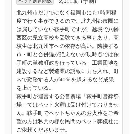
ペット飼育頭数
2,011頭（予測）
北九州市だけではなく福岡市にも1時間程
度で行く事ができるので、北九州都市圏に
は属していない鞍手町ですが、越境で八幡
西区の県立高校を受験できる事もあり、高
校生は北九州市への依存が高い。隣接する
市・町と合併論が絶えないが現時点では鞍
手町の単独町政を行っている。工業団地を
建設するなど製造業の誘致に力を入れ、町
内で勤務する人が40％を超えるなど成果
を上げている。
鞍手町が運営する公営斎場「鞍手町営葬祭
場」ではペット火葬は受け付けておりませ
ん。鞍手町でペットちゃんのお火葬をご希
望の方は私共の様な民間のペット葬儀社に
ご依頼くださいませ。