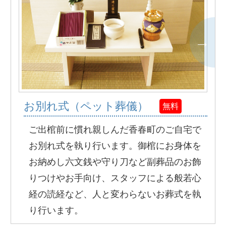
お別れ式（ペット葬儀）
無料
ご出棺前に慣れ親しんだ香春町のご自宅で
お別れ式を執り行います。御棺にお身体を
お納めし六文銭や守り刀など副葬品のお飾
りつけやお手向け、スタッフによる般若心
経の読経など、人と変わらないお葬式を執
り行います。